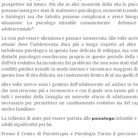
prospettive sul futuro. Più che in altri momenti della vita lo psi
possano insorgere stati di malessere psicologico, momenti transito
e fisiologici ma che talvolta possono complicarsi e avere bisog
situazione. Lo psicologo infantile comunemente definisce
adolescenziale”.
La crisi può essere silenziosa e passare inosservata. Alle volte arriv
attuale dove l’adolescenza dura più a lungo rispetto ad altre 
turbolenza psicologica in questa fase delicata di sviluppo, ma co
disturbi psicologici esordiscano proprio in questo periodo della v
dell’età evolutiva ha incontrato dei problemi che non sono stati elab
conflitti psichici irrisolti in modo intenso e incontrare maggiori di
questa fase di vita delicata, sia i mutamenti dentro di sè sia quelli c
Altre volte invece sono i genitori dell’adolescente ad andare in for
che non riescono più a riconoscere e con il quale non sanno più c
tutti i membri della famiglia un notevole sforzo di adattamento
necessario per permettere un cambiamento evolutivo sia del raga
nucleo familiare.
La richiesta di aiuto può essere portata allo
psicologo
infantile 
adulti significativi per lui.
Presso il Centro di Psicoterapia e Psicologia Torino il percorso 