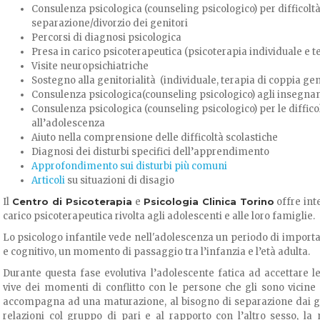
Consulenza psicologica (counseling psicologico) per difficoltà
separazione/divorzio dei genitori
Percorsi di diagnosi psicologica
Presa in carico psicoterapeutica (psicoterapia individuale e t
Visite neuropsichiatriche
Sostegno alla genitorialità (individuale, terapia di coppia gen
Consulenza psicologica(counseling psicologico) agli insegnanti,
Consulenza psicologica (counseling psicologico) per le diffico
all’adolescenza
Aiuto nella comprensione delle difficoltà scolastiche
Diagnosi dei disturbi specifici dell’apprendimento
Approfondimento sui disturbi più comuni
Articoli
su situazioni di disagio
Il
Centro di Psicoterapia
e
Psicologia Clinica Torino
offre int
carico psicoterapeutica rivolta agli adolescenti e alle loro famiglie.
Lo psicologo infantile vede nell'adolescenza un periodo di importa
e cognitivo, un momento di passaggio tra l’infanzia e l’età adulta.
Durante questa fase evolutiva l’adolescente fatica ad accettare l
vive dei momenti di conflitto con le persone che gli sono vicine 
accompagna ad una maturazione, al bisogno di separazione dai ge
relazioni col gruppo di pari e al rapporto con l’altro sesso, la 