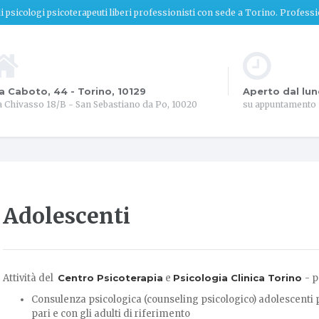
 di psicologi psicoterapeuti liberi professionisti con sede a Torino. Profess
a Caboto, 44 - Torino, 10129
Aperto dal lun
a Chivasso 18/B - San Sebastiano da Po, 10020
su appuntamento
Adolescenti
Attività del
Centro Psicoterapia
e
Psicologia Clinica Torino
- p
Consulenza psicologica (counseling psicologico) adolescenti pe
pari e con gli adulti di riferimento