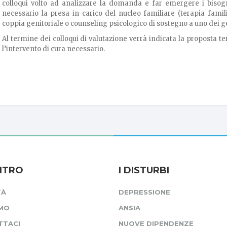
colloqui volto ad analizzare la domanda e far emergere i bisog
necessario la presa in carico del nucleo familiare (terapia familia
coppia genitoriale o counseling psicologico di sostegno a uno dei ge
Al termine dei colloqui di valutazione verrà indicata la proposta te
l’intervento di cura necessario.
ENTRO
I DISTURBI
TÀ
DEPRESSIONE
AMO
ANSIA
TTACI
NUOVE DIPENDENZE