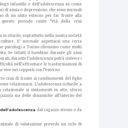
cologo infantile e dell’adolescenza sa come
ri di ansia o depressione, che sono normali
no di un aiuto esterno per far fronte alla
 questo periodo come “età della crisi
a in ritardo, soprattutto nella nostra società
culture. E’ normale aspettarsi una certa
me psicologi a Torino rileviamo come molti
ita. Se infatti il bambino durante gli anni
orati, durante l’adolescenza potrà rivivere i
fficoltà nell’affrontare le trasformazioni di
he vive nei rapporti con l’esterno.
te crisi di fronte ai cambiamenti del figlio
ome relazionarsi. L’adolescenza richiede a
 relazionale ai mutamenti in atto, sforzo
zzo/a sia delle dinamiche all’interno del
e
dell’adolescenza
dal ragazzo stesso o da
iniziale di valutazione prevede un ciclo di