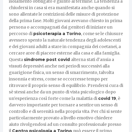
isolamento obbligato è giunto al termine. La tendenza a
chiudersi in casa si era manifestata anche quando si
sono allentate le restrizioni delle misure di protezione
della prima fase. Molti giovani avevano chiesto in prima
persona o accompagnati dai genitori di iniziare un
percorso di
psicoterapia a Torino
, come se le chiusure
avessero spento la naturale tendenza degli adolescenti
e dei giovani adulti a stare in compagnia dei coetanei, a
cercare aree di piacere esterne alla casa e alla famiglia.
Questa
sindrome post covid
alterna stati d’ansia a
vissuti depressivi anche nei periodi successivi alla
guarigione fisica, un senso di smarrimento, talvolta
insonnia e stress, come se occorresse tempo per
ritrovare il proprio senso di equilibrio. Prendersi cura di
sè stessi anche da un punto di vista psicologico dopo
un’esperienza così forte come la malattia di
covid 19
, è
davvero importante per tornare a sentire un senso di
controllo e di serenità nella propria vita. Per chi si sente
particolarmente provato a livello emotivo chiedere
aiuto rivolgendosi ad un consulto professionale presso
il
Centro psicologia a Torino
può essere il primo