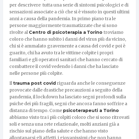
per descrivere tutta una serie di sintomi psicologici e di
sensazioni associate a ciò che si è vissuto in questi ultimi
anni a causa della pandemia. In primo piano tra le
persone maggiormente traumatizzate che si sono
rivolte al
Centro di psicoterapia a
Torino
troviamo
coloro che hanno subito i danni del virus più da vicino,
chi si è ammalato gravemente a causa del covid e poi è
guarito, chi ha avuto tra le vittime colpite i propri
familiari e gli operatori sanitari che hanno cercato di
combattere il covid vedendo i danni che ha lasciato
nelle persone più colpite.
Il
trauma post covid
riguarda anche le conseguenze
provocate dalle drastiche precauzioni a seguito della
pandemia, il lockdown ha lasciato segni profondi sulla
psiche dei più fragili, segni che ancora fanno soffrire a
distanza di tempo. Come
psicoterapeuti a Torino
abbiamo visto tra i più colpiti coloro che si sono ritrovati
soli e senza una rete relazionale, molti anziani già a
rischio sul piano della salute e che hanno visto
allontanarsi gli affetti, i giovanissimi che non hanno