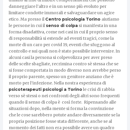
danneggiare l’altro e in un senso più evoluto per
limitare condotte immorali e salvaguardare un agire
etico. Ma presso il
Centro psicologia Torino
aiutiamo
le persone in cui il
senso di colpa
si manifesta in una
forma disadattiva, come nei casi in cui il proprio senso
di responsabilità si estende ad eventi tragici, come la
morte di un caro per covid 19, eventi che sfuggono al
controllo e sui quali non è stato possibile intervenire. In
alcuni casi la persona si colpevolizza per aver preso
delle scelte sbagliate, recrimina contro sè stessa che se
si fosse comportata in modo diverso non avrebbe perso
il proprio parente, spesso un genitore anziano che è
morto per l’infezione. Nella nostra esperienza di
psicoterapeuti psicologi a Torino
le crisi di rabbia
verso sè stessi o nei confronti degli altri sono frequenti
quando il senso di colpa è così forte. Ripensando alle
situazioni dopo, nella mente si forma la convinzione
che le cose sarebbero potute andare diversamente se la
propria posizione fosse stata differente, anche se al
momento dei fatti non era possibile avere un quadro