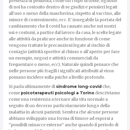
presenza di positività, come un colpo di tosse, ognuno
di noi ha costruito dentro di se giudizi e pensieri legati
all’uso o meno della mascherina, rispetto al vaccino, alle
misure di contenimento, ecc. E’ innegabile la portata del
cambiamento che il covid ha causato anche nei nostri
usi e costumi, a partire dal lavoro da casa, le scelte legate
alle attività da praticare anche in funzione di come
vengono trattate le precauzioni legate al rischio di
contagio (attività sportive al chiuso o all’aperto per fare
un esempio, negozi e attività commerciali da
frequentare o meno, ecc). Naturale quindi pensare che
nelle persone più fragili i significati attribuiti al virus
possano incidere sulla psiche a livello profondo.
Si parla ultimamente di
sindrome long-covid
che,
come
psicoterapeuti psicologi a Torino
descriviamo
come una resistenza a tornare alla vita normale a
seguito di un decorso particolarmente lungo della
malattia in alcuni pazienti. Sembra che alcune persone
abbiano sviluppato una forma di timore ad esporsi a
“possibili minacce esterne” anche quando il periodo di