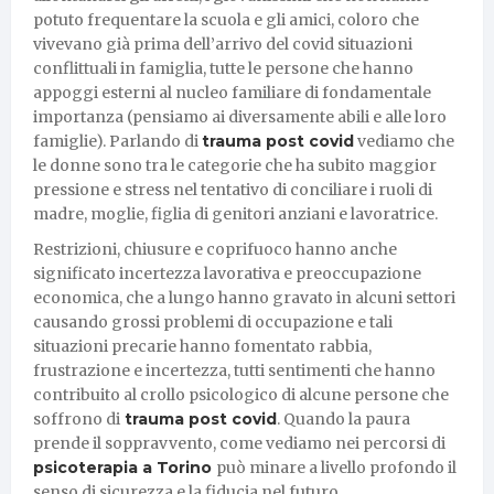
potuto frequentare la scuola e gli amici, coloro che
vivevano già prima dell’arrivo del covid situazioni
conflittuali in famiglia, tutte le persone che hanno
appoggi esterni al nucleo familiare di fondamentale
importanza (pensiamo ai diversamente abili e alle loro
famiglie). Parlando di
trauma post covid
vediamo che
le donne sono tra le categorie che ha subito maggior
pressione e stress nel tentativo di conciliare i ruoli di
madre, moglie, figlia di genitori anziani e lavoratrice.
Restrizioni, chiusure e coprifuoco hanno anche
significato incertezza lavorativa e preoccupazione
economica, che a lungo hanno gravato in alcuni settori
causando grossi problemi di occupazione e tali
situazioni precarie hanno fomentato rabbia,
frustrazione e incertezza, tutti sentimenti che hanno
contribuito al crollo psicologico di alcune persone che
soffrono di
trauma post covid
. Quando la paura
prende il soppravvento, come vediamo nei percorsi di
psicoterapia a Torino
può minare a livello profondo il
senso di sicurezza e la fiducia nel futuro.