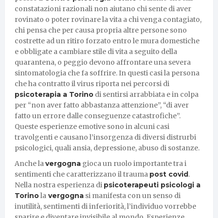
constatazioni razionali non aiutano chi sente di aver
rovinato o poter rovinare la vita a chi venga contagiato,
chi pensa che per causa propria altre persone sono
costrette ad un ritiro forzato entro le mura domestiche
e obbligate a cambiare stile di vita a seguito della
quarantena, o peggio devono affrontare una severa
sintomatologia che fa soffrire. In questi casi la persona
che ha contratto il virus riporta nei percorsi di
psicoterapia a Torino
di sentirsi arrabbiata e in colpa
per “non aver fatto abbastanza attenzione”, “di aver
fatto un errore dalle conseguenze catastrofiche”.
Queste esperienze emotive sono in alcuni casi
travolgenti e causano l’insorgenza di diversi distrurbi
psicologici, quali ansia, depressione, abuso di sostanze.
Anche la
vergogna
gioca un ruolo importante tra i
sentimenti che caratterizzano il trauma
post covid
.
Nella nostra esperienza di
psicoterapeuti psicologi a
Torino
la
vergogna
si manifesta con un senso di
inutilità, sentimenti di inferiorità, l’individuo vorrebbe
sparire e diventare invisibile al mondo. Esperienze