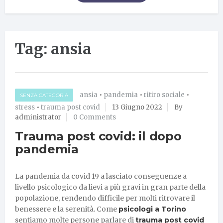
Tag: ansia
ansia
•
pandemia
•
ritiro sociale
•
SENZA CATEGORIA
stress
•
trauma post covid
13 Giugno 2022
By
administrator
0 Comments
Trauma post covid: il dopo
pandemia
La pandemia da covid 19 a lasciato conseguenze a
livello psicologico da lievi a più gravi in gran parte della
popolazione, rendendo difficile per molti ritrovare il
benessere e la serenità. Come
psicologi a Torino
sentiamo molte persone parlare di
trauma post covid