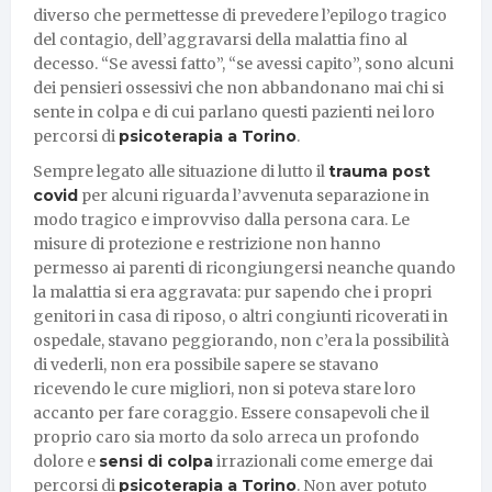
diverso che permettesse di prevedere l’epilogo tragico
del contagio, dell’aggravarsi della malattia fino al
decesso. “Se avessi fatto”, “se avessi capito”, sono alcuni
dei pensieri ossessivi che non abbandonano mai chi si
sente in colpa e di cui parlano questi pazienti nei loro
percorsi di
psicoterapia a Torino
.
Sempre legato alle situazione di lutto il
trauma post
covid
per alcuni riguarda l’avvenuta separazione in
modo tragico e improvviso dalla persona cara. Le
misure di protezione e restrizione non hanno
permesso ai parenti di ricongiungersi neanche quando
la malattia si era aggravata: pur sapendo che i propri
genitori in casa di riposo, o altri congiunti ricoverati in
ospedale, stavano peggiorando, non c’era la possibilità
di vederli, non era possibile sapere se stavano
ricevendo le cure migliori, non si poteva stare loro
accanto per fare coraggio. Essere consapevoli che il
proprio caro sia morto da solo arreca un profondo
dolore e
sensi di colpa
irrazionali come emerge dai
percorsi di
psicoterapia a Torino
. Non aver potuto