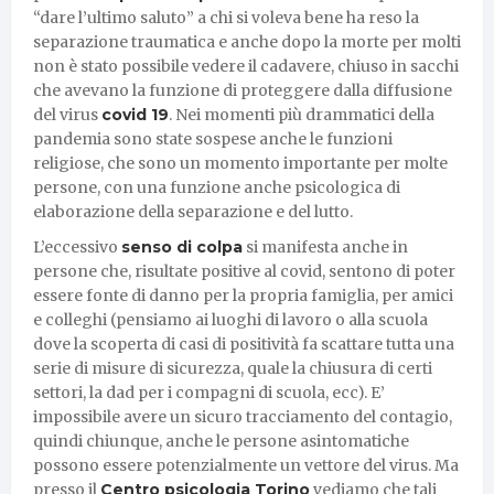
“dare l’ultimo saluto” a chi si voleva bene ha reso la
separazione traumatica e anche dopo la morte per molti
non è stato possibile vedere il cadavere, chiuso in sacchi
che avevano la funzione di proteggere dalla diffusione
del virus
covid 19
. Nei momenti più drammatici della
pandemia sono state sospese anche le funzioni
religiose, che sono un momento importante per molte
persone, con una funzione anche psicologica di
elaborazione della separazione e del lutto.
L’eccessivo
senso di colpa
si manifesta anche in
persone che, risultate positive al covid, sentono di poter
essere fonte di danno per la propria famiglia, per amici
e colleghi (pensiamo ai luoghi di lavoro o alla scuola
dove la scoperta di casi di positività fa scattare tutta una
serie di misure di sicurezza, quale la chiusura di certi
settori, la dad per i compagni di scuola, ecc). E’
impossibile avere un sicuro tracciamento del contagio,
quindi chiunque, anche le persone asintomatiche
possono essere potenzialmente un vettore del virus. Ma
presso il
Centro psicologia Torino
vediamo che tali