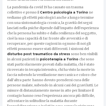
La pandemia da covid 19 ha causato un trauma
collettivo e presso il
Centro psicologia a Torino
ne
vediamo gli effetti psicologici anche a lungo termine
con una sintomatologia cronica, la gravità dei segni
lasciati nella psiche dipende dall’impatto dell’esperienza
che la persona ha subito e dalla resilienza del soggetto,
cioè la sua capacità di far fronte alle avversità e di
recuperare, per queste ragioni in ognuno di noi gli
effetti possono essere stati differenti. I sintomi del
disturbo post traumatico da stress
sono ben visibili
in alcuni pazienti in
psicoterapia a Torino
che sono
stati particolarmente provati dalla malattia, chi è stato
ricoverato in terapia intensiva, chi ha visto la morte in
faccia subendo la ventilazione meccanica e coloro che
dall’altra parte hanno dovuto prendersi cura delle
persone malate, subendo in alcuni casi dei gravi lutti. Le
misure di distanziamento messe in atto per limitare il
contagio hanno reso l’esperienza ancora più difficile,
affrontare in solitudine la malattia durante
l’ospedalizzazione o isolati in casa, senza la vicinanza