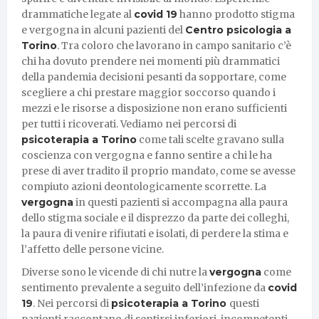
drammatiche legate al
covid 19
hanno prodotto stigma
e vergogna in alcuni pazienti del
Centro psicologia a
Torino
. Tra coloro che lavorano in campo sanitario c’è
chi ha dovuto prendere nei momenti più drammatici
della pandemia decisioni pesanti da sopportare, come
scegliere a chi prestare maggior soccorso quando i
mezzi e le risorse a disposizione non erano sufficienti
per tutti i ricoverati. Vediamo nei percorsi di
psicoterapia a Torino
come tali scelte gravano sulla
coscienza con vergogna e fanno sentire a chi le ha
prese di aver tradito il proprio mandato, come se avesse
compiuto azioni deontologicamente scorrette. La
vergogna
in questi pazienti si accompagna alla paura
dello stigma sociale e il disprezzo da parte dei colleghi,
la paura di venire rifiutati e isolati, di perdere la stima e
l’affetto delle persone vicine.
Diverse sono le vicende di chi nutre la
vergogna
come
sentimento prevalente a seguito dell’infezione da
covid
19
. Nei percorsi di
psicoterapia a Torino
questi
pazienti raccontano di sentirsi inferiori, incompetenti,