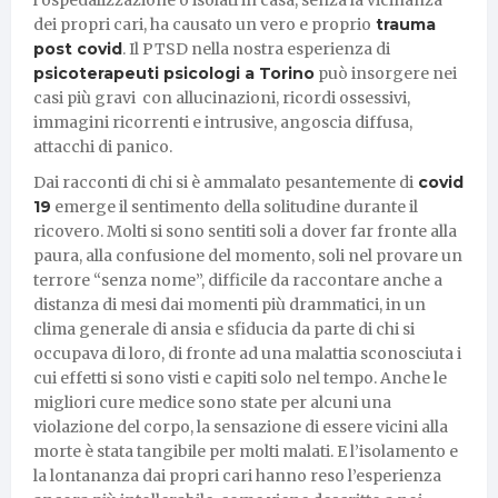
dei propri cari, ha causato un vero e proprio
trauma
post covid
. Il PTSD nella nostra esperienza di
psicoterapeuti psicologi a Torino
può insorgere nei
casi più gravi con allucinazioni, ricordi ossessivi,
immagini ricorrenti e intrusive, angoscia diffusa,
attacchi di panico.
Dai racconti di chi si è ammalato pesantemente di
covid
19
emerge il sentimento della solitudine durante il
ricovero. Molti si sono sentiti soli a dover far fronte alla
paura, alla confusione del momento, soli nel provare un
terrore “senza nome”, difficile da raccontare anche a
distanza di mesi dai momenti più drammatici, in un
clima generale di ansia e sfiducia da parte di chi si
occupava di loro, di fronte ad una malattia sconosciuta i
cui effetti si sono visti e capiti solo nel tempo. Anche le
migliori cure medice sono state per alcuni una
violazione del corpo, la sensazione di essere vicini alla
morte è stata tangibile per molti malati. E l’isolamento e
la lontananza dai propri cari hanno reso l’esperienza