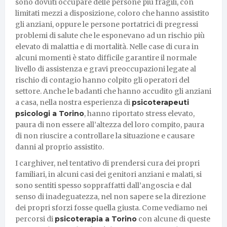
sono dovuti occupare delle persone più fragili, con
limitati mezzi a disposizione, coloro che hanno assistito
gli anziani, oppure le persone portatrici di pregressi
problemi di salute che le esponevano ad un rischio più
elevato di malattia e di mortalità. Nelle case di cura in
alcuni momenti è stato difficile garantire il normale
livello di assistenza e gravi preoccupazioni legate al
rischio di contagio hanno colpito gli operatori del
settore. Anche le badanti che hanno accudito gli anziani
a casa, nella nostra esperienza di
psicoterapeuti
psicologi a Torino
, hanno riportato stress elevato,
paura di non essere all’altezza del loro compito, paura
di non riuscire a controllare la situazione e causare
danni al proprio assistito.
I carghiver, nel tentativo di prendersi cura dei propri
familiari, in alcuni casi dei genitori anziani e malati, si
sono sentiti spesso soppraffatti dall’angoscia e dal
senso di inadeguatezza, nel non sapere se la direzione
dei propri sforzi fosse quella giusta. Come vediamo nei
percorsi di
psicoterapia a Torino
con alcune di queste