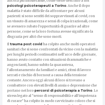
ancora più intollerabile, come viene descritto a noi
psicologi psicoterapeuti a Torino
. Anche il dopo
malattia è stato difficile da affrontare per alcuni
pazienti: si sono sentiti dei soppravvissuti al covid, con
un vissuto di amarezza e sensi di colpa irrazionali, come
se avessero rubato l’opportunità di guarire ad altre
persone, come se la loro fortuna avesse significato la
disgrazia per altri che sono morti.
Il
trauma post covid
ha colpito anche molti operatori
sanitari che si sono confrontati da vicino con la malattia
per lunghi periodi continuativi nell’arco delle giornate,
hanno avuto contatto con situazioni drammatiche e
angoscianti, hanno subito la quarantena,
l’allontanamento da familiari e amici, ritmi di lavoro
serrati e rischio di bornout a causa della tensione
costante. Ancora oggi alcuni di loro si trovano a
combattere con elevati livelli di ansia o depressione che
portano nei loro
percorsi di psicoterapia a Torino
. Lo
stress legato al “senso di responsabilità e all’impotenza
di curare” ha colpito in modo ravvicinato coloro che si