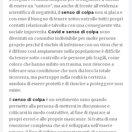
di essere un “untore”, ma anche di fronte all’evidenza
scientifica di negatività, il
senso di colpa
non si placa e
con esso il bisogno di tenere sottocontrollo tutti i propri
contatti relazionali e talvolta con una conseguente vita
sociale impoverita.
Covid e senso di colpa
sono
diventati un connubio indivisibile per molte persone
proprio perchè il rischio di infezione con un virus che si
è diffuso così ampiamente nella popolazione è difficile
da tenere sotto controllo e le persone più fragili, come
coloro che hanno subito un trauma, non riescono a
tollerare una condizione che non dia loro la totale
sicurezza, ma purtroppo nella realtà la certezza
assoluta di essere protetti e di riuscire a proteggere non
esiste.
Il
senso di colpa
è un sentimento sano quando
permette alla persona di mettersi in discussione e
criticarsi in modo costruttivo, al fine di riparare ai
propri errori e alle proprie mancanze. Si tratta di una
emozione complessa che si è sviluppata nell’essere
umano al fine di inibire comportamenti che possono