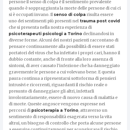
persone il senso di colpa è il sentimento prevalente
quando è soppraggiunta la morte delle persone di cui ci
si è occupati invano. Il
senso di colpa
risulta essere
uno dei sentimenti più presenti nel
trauma post covid
che si presenta nella nostra esperienza di
psicoterapeuti psicologi a Torino
declinandosi in
diverse forme. Alcuni dei nostri pazienti raccontano di
pensare continuamente alla possibilità di essere stati
portatori del virus che ha infettato i propri cari, hanno il
dubbio costante, anche di fronte alla loro assenza di
sintomi, di aver causato l’infezione che ha danneggiato
gravemente le persone a cui volevano bene. E questa
paura continua a ripresentarsi sottoforma di pensieri
intrusivi e ricorrenti, riguardanti il rischio reale o
presunto di danneggiare gli altri, infettarli
involontariamente, essere di nuovo causa di malattia e
di morte. Queste angosce vengono espresse nei
percorsi di
psicoterapia a Torino
, attraverso un
sentimento di responsabilità esagerata verso la vita
altrui, un bisogno di controllo che porta alcune persone
a eseguire continui tamponi per scongiurare il rischio