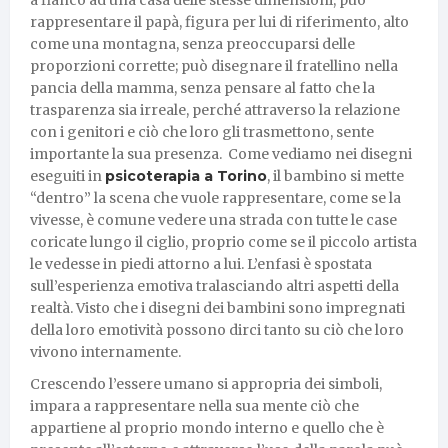
rappresentare il papà, figura per lui di riferimento, alto
come una montagna, senza preoccuparsi delle
proporzioni corrette; può disegnare il fratellino nella
pancia della mamma, senza pensare al fatto che la
trasparenza sia irreale, perché attraverso la relazione
con i genitori e ciò che loro gli trasmettono, sente
importante la sua presenza. Come vediamo nei disegni
eseguiti in
psicoterapia a Torino
, il bambino si mette
“dentro” la scena che vuole rappresentare, come se la
vivesse, è comune vedere una strada con tutte le case
coricate lungo il ciglio, proprio come se il piccolo artista
le vedesse in piedi attorno a lui. L’enfasi è spostata
sull’esperienza emotiva tralasciando altri aspetti della
realtà. Visto che i disegni dei bambini sono impregnati
della loro emotività possono dirci tanto su ciò che loro
vivono internamente.
Crescendo l’essere umano si appropria dei simboli,
impara a rappresentare nella sua mente ciò che
appartiene al proprio mondo interno e quello che è