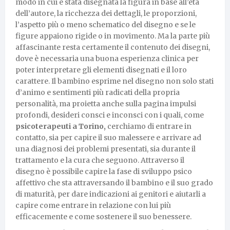
modo in cui è stata disegnata la figura in base all’età
dell’autore, la ricchezza dei dettagli, le proporzioni,
l’aspetto più o meno schematico del disegno e se le
figure appaiono rigide o in movimento. Ma la parte più
affascinante resta certamente il contenuto dei disegni,
dove è necessaria una buona esperienza clinica per
poter interpretare gli elementi disegnati e il loro
carattere. Il bambino esprime nel disegno non solo stati
d’animo e sentimenti più radicati della propria
personalità, ma proietta anche sulla pagina impulsi
profondi, desideri consci e inconsci con i quali, come
psicoterapeuti a Torino,
cerchiamo di entrare in
contatto, sia per capire il suo malessere e arrivare ad
una diagnosi dei problemi presentati, sia durante il
trattamento e la cura che seguono. Attraverso il
disegno è possibile capire la fase di sviluppo psico
affettivo che sta attraversando il bambino e il suo grado
di maturità, per dare indicazioni ai genitori e aiutarli a
capire come entrare in relazione con lui più
efficacemente e come sostenere il suo benessere.