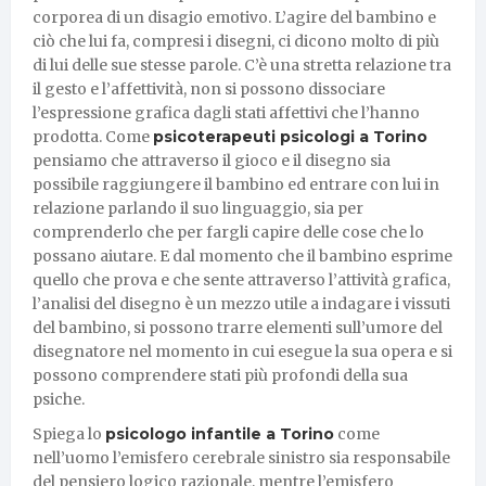
corporea di un disagio emotivo. L’agire del bambino e
ciò che lui fa, compresi i disegni, ci dicono molto di più
di lui delle sue stesse parole. C’è una stretta relazione tra
il gesto e l’affettività, non si possono dissociare
l’espressione grafica dagli stati affettivi che l’hanno
prodotta. Come
psicoterapeuti psicologi a Torino
pensiamo che attraverso il gioco e il disegno sia
possibile raggiungere il bambino ed entrare con lui in
relazione parlando il suo linguaggio, sia per
comprenderlo che per fargli capire delle cose che lo
possano aiutare. E dal momento che il bambino esprime
quello che prova e che sente attraverso l’attività grafica,
l’analisi del disegno è un mezzo utile a indagare i vissuti
del bambino, si possono trarre elementi sull’umore del
disegnatore nel momento in cui esegue la sua opera e si
possono comprendere stati più profondi della sua
psiche.
Spiega lo
psicologo infantile a Torino
come
nell’uomo l’emisfero cerebrale sinistro sia responsabile
del pensiero logico razionale, mentre l’emisfero