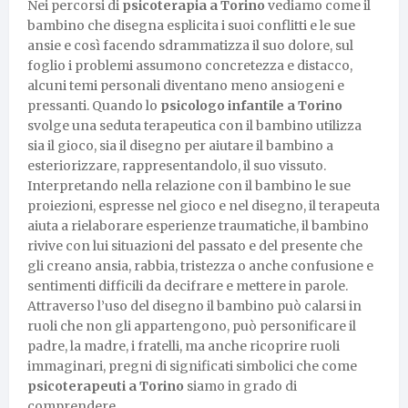
Nei percorsi di
psicoterapia a Torino
vediamo come il
bambino che disegna esplicita i suoi conflitti e le sue
ansie e così facendo sdrammatizza il suo dolore, sul
foglio i problemi assumono concretezza e distacco,
alcuni temi personali diventano meno ansiogeni e
pressanti. Quando lo
psicologo infantile a Torino
svolge una seduta terapeutica con il bambino utilizza
sia il gioco, sia il disegno per aiutare il bambino a
esteriorizzare, rappresentandolo, il suo vissuto.
Interpretando nella relazione con il bambino le sue
proiezioni, espresse nel gioco e nel disegno, il terapeuta
aiuta a rielaborare esperienze traumatiche, il bambino
rivive con lui situazioni del passato e del presente che
gli creano ansia, rabbia, tristezza o anche confusione e
sentimenti difficili da decifrare e mettere in parole.
Attraverso l’uso del disegno il bambino può calarsi in
ruoli che non gli appartengono, può personificare il
padre, la madre, i fratelli, ma anche ricoprire ruoli
immaginari, pregni di significati simbolici che come
psicoterapeuti a Torino
siamo in grado di
comprendere.