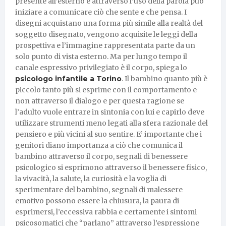
presente all’esterno e attraverso l’uso della parola può
iniziare a comunicare ciò che sente e che pensa. I
disegni acquistano una forma più simile alla realtà del
soggetto disegnato, vengono acquisite le leggi della
prospettiva e l’immagine rappresentata parte da un
solo punto di vista esterno. Ma per lungo tempo il
canale espressivo privilegiato è il corpo, spiega lo
psicologo infantile a Torino
. Il bambino quanto più è
piccolo tanto più si esprime con il comportamento e
non attraverso il dialogo e per questa ragione se
l’adulto vuole entrare in sintonia con lui e capirlo deve
utilizzare strumenti meno legati alla sfera razionale del
pensiero e più vicini al suo sentire. E’ importante che i
genitori diano importanza a ciò che comunica il
bambino attraverso il corpo, segnali di benessere
psicologico si esprimono attraverso il benessere fisico,
la vivacità, la salute, la curiosità e la voglia di
sperimentare del bambino, segnali di malessere
emotivo possono essere la chiusura, la paura di
esprimersi, l’eccessiva rabbia e certamente i sintomi
psicosomatici che “parlano” attraverso l’espressione