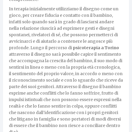
In terapia inizialmente utilizziamo il disegno come un
gioco, per creare fiducia e contatto con il bambino,
infatti solo quando sarà in grado di lasciarsi andare
nella relazione riuscirà ad esprimere gesti e disegni
spontanei, rivelatori di sé, che possono permetterci di
avvicinarci e di aiutarlo a contenere le angosce più
profonde. Lungo il percorso di
psicoterapia a Torino
attraverso il disegno sarà possibile capire il sentimento
che accompagna la crescita del bambino, il suo modo di
sentirsi in linea o meno con la propria età cronologica,
il sentimento del proprio valore, in accordo o meno con
il riconoscimento sociale e con lo sguardo che riceve da
parte dei suoi genitori. Attraverso il disegno il bambino
esprime anche conflitti che lo fanno soffrire, frutto di
impulsi istintuali che non possono essere espressi nella
realtà e che lo fanno sentire in colpa, oppure conflitti
che nascono dall’identificazione con i propri genitori
che litigano in famiglia e sono portatori di modi diversi
di essere che il bambino non riesce a conciliare dentro
di sè.