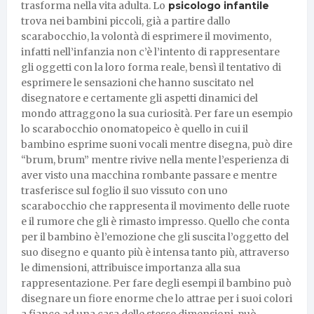
trasforma nella vita adulta. Lo
psicologo infantile
trova nei bambini piccoli, già a partire dallo
scarabocchio, la volontà di esprimere il movimento,
infatti nell’infanzia non c’è l’intento di rappresentare
gli oggetti con la loro forma reale, bensì il tentativo di
esprimere le sensazioni che hanno suscitato nel
disegnatore e certamente gli aspetti dinamici del
mondo attraggono la sua curiosità. Per fare un esempio
lo scarabocchio onomatopeico è quello in cui il
bambino esprime suoni vocali mentre disegna, può dire
“brum, brum” mentre rivive nella mente l’esperienza di
aver visto una macchina rombante passare e mentre
trasferisce sul foglio il suo vissuto con uno
scarabocchio che rappresenta il movimento delle ruote
e il rumore che gli è rimasto impresso. Quello che conta
per il bambino è l’emozione che gli suscita l’oggetto del
suo disegno e quanto più è intensa tanto più, attraverso
le dimensioni, attribuisce importanza alla sua
rappresentazione. Per fare degli esempi il bambino può
disegnare un fiore enorme che lo attrae per i suoi colori
a fianco ad una casa delle stesse dimensioni, può