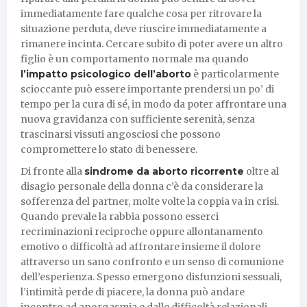
immediatamente fare qualche cosa per ritrovare la
situazione perduta, deve riuscire immediatamente a
rimanere incinta. Cercare subito di poter avere un altro
figlio è un comportamento normale ma quando
l’impatto psicologico dell’aborto
è particolarmente
scioccante può essere importante prendersi un po’ di
tempo per la cura di sé, in modo da poter affrontare una
nuova gravidanza con sufficiente serenità, senza
trascinarsi vissuti angosciosi che possono
compromettere lo stato di benessere.
Di fronte alla
sindrome da aborto ricorrente
oltre al
disagio personale della donna c’è da considerare la
sofferenza del partner, molte volte la coppia va in crisi.
Quando prevale la rabbia possono esserci
recriminazioni reciproche oppure allontanamento
emotivo o difficoltà ad affrontare insieme il dolore
attraverso un sano confronto e un senso di comunione
dell’esperienza. Spesso emergono disfunzioni sessuali,
l’intimità perde di piacere, la donna può andare
incontro ad anorgasmia e dalle difficoltà relazionali