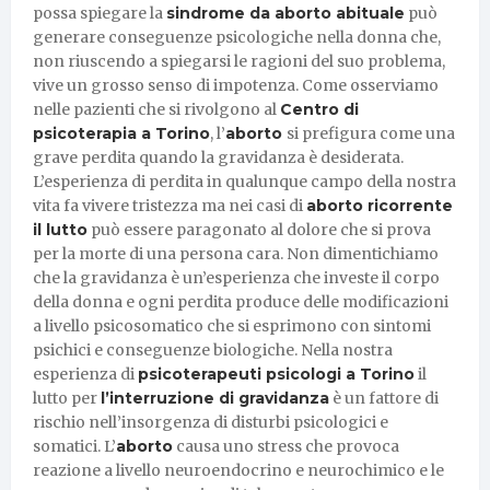
possa spiegare la
sindrome da aborto abituale
può
generare conseguenze psicologiche nella donna che,
non riuscendo a spiegarsi le ragioni del suo problema,
vive un grosso senso di impotenza. Come osserviamo
nelle pazienti che si rivolgono al
Centro di
psicoterapia a Torino
, l’
aborto
si prefigura come una
grave perdita quando la gravidanza è desiderata.
L’esperienza di perdita in qualunque campo della nostra
vita fa vivere tristezza ma nei casi di
aborto ricorrente
il lutto
può essere paragonato al dolore che si prova
per la morte di una persona cara. Non dimentichiamo
che la gravidanza è un’esperienza che investe il corpo
della donna e ogni perdita produce delle modificazioni
a livello psicosomatico che si esprimono con sintomi
psichici e conseguenze biologiche. Nella nostra
esperienza di
psicoterapeuti psicologi a Torino
il
lutto per
l’interruzione di gravidanza
è un fattore di
rischio nell’insorgenza di disturbi psicologici e
somatici. L’
aborto
causa uno stress che provoca
reazione a livello neuroendocrino e neurochimico e le