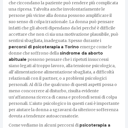
che circondano la paziente può rendere più complicata
una ripresa. Talvolta anche involontariamente le
persone più vicine alla donna possono amplificare il
suo senso di colpa irrazionale. La donna può pensare
infatti che gli aborti dipendano da lei perché è difficile
accettare che non ci sia una motivazione plausibile, può
sentirsi sbagliata, inadeguata. Spesso durante i
percorsi di psicoterapia
a Torino
emerge come le
donne che soffrono della
sindrome da aborto
abituale
possono pensare che i ripetuti insuccessi
siano legati al troppo lavoro, alla tensione psicologica,
all’alimentazione alimentazione sbagliata, a difficoltà
relazionali con il partner, o a problemi psicologici
personali. Al di là che qualcuno di questi aspetti possa o
meno concorrere al disturbo, risulta evidente
un’affannosa ricerca di causa e profondi sensi di colpa
personali. L’aiuto psicologico in questi casi è importante
per aiutare la donna a sgravarsi da ulteriore sofferenza
dovuta a tendenze autoaccusatorie.
Come vediamo in alcuni percorsi di
psicoterapia a