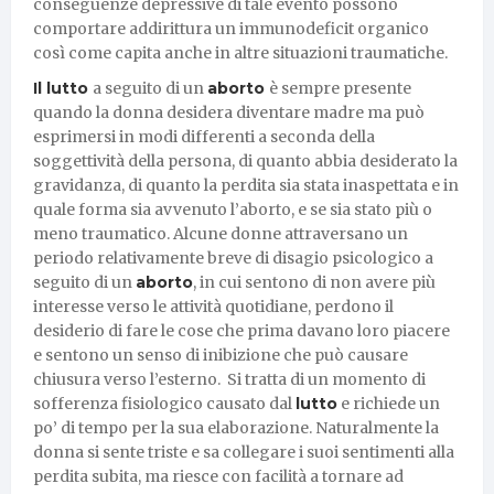
conseguenze depressive di tale evento possono
comportare addirittura un immunodeficit organico
così come capita anche in altre situazioni traumatiche.
Il lutto
a seguito di un
aborto
è sempre presente
quando la donna desidera diventare madre ma può
esprimersi in modi differenti a seconda della
soggettività della persona, di quanto abbia desiderato la
gravidanza, di quanto la perdita sia stata inaspettata e in
quale forma sia avvenuto l’aborto, e se sia stato più o
meno traumatico. Alcune donne attraversano un
periodo relativamente breve di disagio psicologico a
seguito di un
aborto
, in cui sentono di non avere più
interesse verso le attività quotidiane, perdono il
desiderio di fare le cose che prima davano loro piacere
e sentono un senso di inibizione che può causare
chiusura verso l’esterno. Si tratta di un momento di
sofferenza fisiologico causato dal
lutto
e richiede un
po’ di tempo per la sua elaborazione. Naturalmente la
donna si sente triste e sa collegare i suoi sentimenti alla
perdita subita, ma riesce con facilità a tornare ad