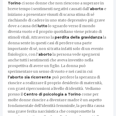
Torino
ci sono donne che non riescono a superare in
breve tempo i sentimenti negativi causati dall’
aborto
e
iniziano a presentare vissuti di scarsa stima di sé
rischiando di cadere in uno stato depressivo più grave
dove a causa del
lutto
lo sguardo verso il mondo
diventa vuoto e il proprio quotidiano viene privato di
stimoli vitali. Attraverso la
perdita della gravidanza
la
donna sente in questi casi di perdere una parte
importante di sé, non si tratta infatti solo di un evento
fisiologico, con l’
aborto
la persona vede spegnersi
anche tutti i sentimenti che aveva investito nella
prospettiva di avere un figlio. La donna può
sperimentare un senso di vuoto e nei casi in cui
l’aborto sia ricorrente
può perdere la speranza di
riuscire a realizzare il proprio desiderio di maternità,
con gravi ripercussioni a livello di identità. Vediamo
presso il
Centro di psicologia a Torino
come per
molte donne riuscire a diventare madre è un aspetto
fondamentale dell’identità femminile, la perdita causa
una grave ferita narcisistica che compromette la