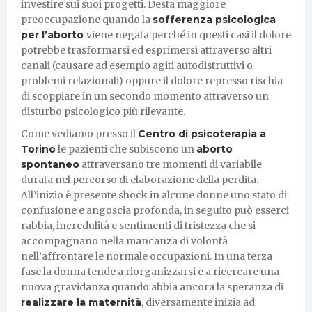
investire sui suoi progetti. Desta maggiore
preoccupazione quando la
sofferenza psicologica
per l’aborto
viene negata perché in questi casi il dolore
potrebbe trasformarsi ed esprimersi attraverso altri
canali (causare ad esempio agiti autodistruttivi o
problemi relazionali) oppure il dolore represso rischia
di scoppiare in un secondo momento attraverso un
disturbo psicologico più rilevante.
Come vediamo presso il
Centro di psicoterapia a
Torino
le pazienti che subiscono un
aborto
spontaneo
attraversano tre momenti di variabile
durata nel percorso di elaborazione della perdita.
All’inizio è presente shock in alcune donne uno stato di
confusione e angoscia profonda, in seguito può esserci
rabbia, incredulità e sentimenti di tristezza che si
accompagnano nella mancanza di volontà
nell’affrontare le normale occupazioni. In una terza
fase la donna tende a riorganizzarsi e a ricercare una
nuova gravidanza quando abbia ancora la speranza di
realizzare la maternità
, diversamente inizia ad