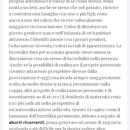
propria autostima e il valore di sé come donna. Nella
nostra società, anche se meno che nel passato, riuscire
a costruirsi una famiglia con uno o più figli, resta
ancora uno dei valori che riceve culturalmente
maggiore riconoscimento. L’idea di diventare un
giorno genitore nasce nell’infanzia di un bambino
attraverso l’identificazione con i propri genitori,
l’educazione ricevuta, i valori sociali di appartenenza. La
fecondità data per scontata quando viene messa in
discussione crea un senso di incredulità nella persona.
Anche se la possibilità di realizzare il proprio potenziale
creativo attraverso prospettive diverse dalla
procreazione è oggi una strada sempre maggiormente
scelta da molte donne (carriera, investimento sulla
coppia, altri progetti di realizzazione personale e di
investimento su di sè, ecc) il desiderio di maternità resta
tra i più radicati nella prospettiva di
un’autorealizzazione nella vita. Questo fa capire come il
fantasma dell’infertilità persistente, attivato a seguito di
aborti ricorrenti
, possa generare un senso di angoscia
profonda e sia difficile per la donna vedere altre