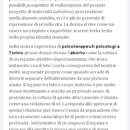
possibili prospettive di realizzazione del proprio
progetto di maternità (adozione, procreazione
medicalmente assistita, ecc) o più in generale di
espressione di sé nella vita. La donna si vive come un
essere incompleto e imperfetto, si sente ferita ferita
nella propria identità sessuale.
Nella nostra esperienza di
psicoterapeuti psicologi a
Torino
alcune donne vivono l’
aborto
come la rottura
di un legame affettivo importantissimo che si era
instaurato con il feto, con la conseguenza del sentirsi
molto angosciate proprio come quando accade di
doversi separare definitivamente da una persona
amata. Il legame tra feto e corpo materno è per molte
donne strettissimo e suscita un profondo senso di
protezione, la rottura di questo attaccamento è vissuta
come una violazione di sé. La risposta allo spezzarsi di
questa relazione può essere l’ansia da separazione che
non raramente causa attacchi di panico e insicurezza
profonda. Nel tentativo di ricomporre il legame e
riparare alla perdita la donna può sentire di dover